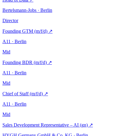
Bertelsmann-Jobs · Berlin
Director
Founding GTM (m/f/d)
↗
A11 · Berlin
Mid
Founding BDR (m/f/d)
↗
A11 · Berlin
Mid
Chief of Staff (m/f/d)
↗
A11 · Berlin
Mid
Sales Development Representative – AI (gn)
↗
HYGH Germany GmbH & Co. KG · Berlin