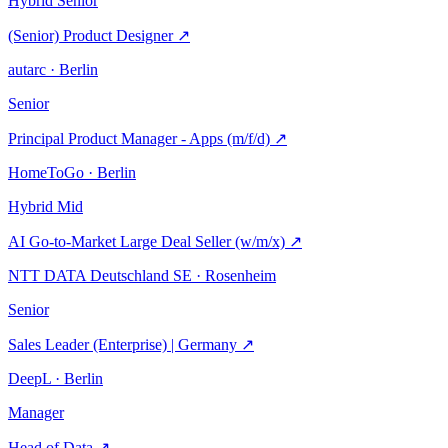
Hybrid
Senior
(Senior) Product Designer
↗
autarc · Berlin
Senior
Principal Product Manager - Apps (m/f/d)
↗
HomeToGo · Berlin
Hybrid
Mid
AI Go-to-Market Large Deal Seller (w/m/x)
↗
NTT DATA Deutschland SE · Rosenheim
Senior
Sales Leader (Enterprise) | Germany
↗
DeepL · Berlin
Manager
Head of Data
↗