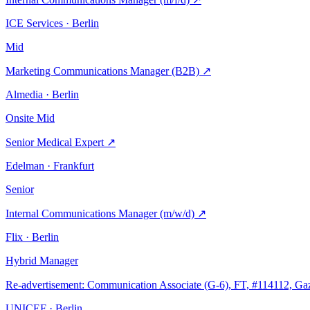
ICE Services · Berlin
Mid
Marketing Communications Manager (B2B)
↗
Almedia · Berlin
Onsite
Mid
Senior Medical Expert
↗
Edelman · Frankfurt
Senior
Internal Communications Manager (m/w/d)
↗
Flix · Berlin
Hybrid
Manager
Re-advertisement: Communication Associate (G-6), FT, #114112, Ga
UNICEF · Berlin