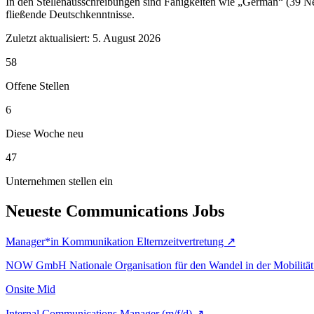
In den Stellenausschreibungen sind Fähigkeiten wie „German“ (39 N
fließende Deutschkenntnisse.
Zuletzt aktualisiert:
5. August 2026
58
Offene Stellen
6
Diese Woche neu
47
Unternehmen stellen ein
Neueste Communications Jobs
Manager*in Kommunikation Elternzeitvertretung
↗
NOW GmbH Nationale Organisation für den Wandel in der Mobilität 
Onsite
Mid
Internal Communications Manager (m/f/d)
↗