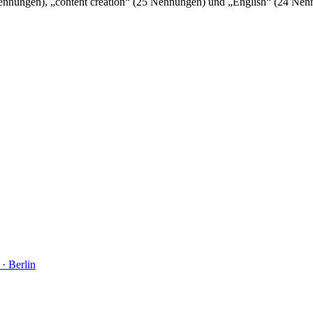
ennungen), „content creation“ (25 Nennungen) und „English“ (24 Nenn
· Berlin