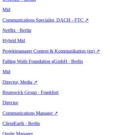
Mid
Communications Specialist, DACH - FTC
↗
Netflix · Berlin
Hybrid
Mid
Projektmanager Content & Kommunikation (gn)
↗
Falling Walls Foundation gGmbH · Berlin
Mid
Director, Media
↗
Brunswick Group · Frankfurt
Director
Communications Manager
↗
ClientEarth · Berlin
Onsite
Manager