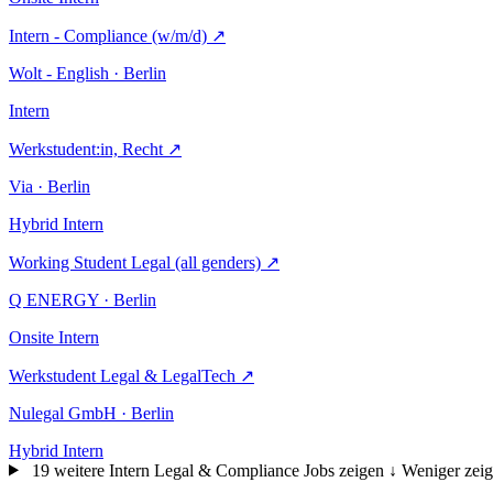
Intern - Compliance (w/m/d)
↗
Wolt - English · Berlin
Intern
Werkstudent:in, Recht
↗
Via · Berlin
Hybrid
Intern
Working Student Legal (all genders)
↗
Q ENERGY · Berlin
Onsite
Intern
Werkstudent Legal & LegalTech
↗
Nulegal GmbH · Berlin
Hybrid
Intern
19 weitere Intern Legal & Compliance Jobs zeigen ↓
Weniger zeig