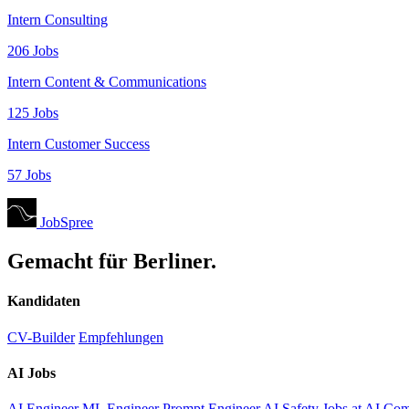
Intern Consulting
206 Jobs
Intern Content & Communications
125 Jobs
Intern Customer Success
57 Jobs
JobSpree
Gemacht für Berliner.
Kandidaten
CV-Builder
Empfehlungen
AI Jobs
AI Engineer
ML Engineer
Prompt Engineer
AI Safety
Jobs at AI Co