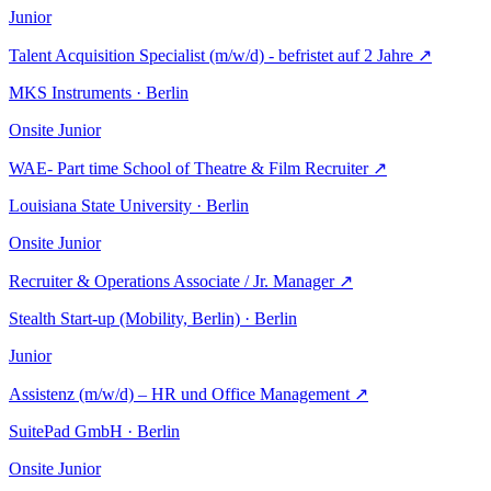
Junior
Talent Acquisition Specialist (m/w/d) - befristet auf 2 Jahre
↗
MKS Instruments · Berlin
Onsite
Junior
WAE- Part time School of Theatre & Film Recruiter
↗
Louisiana State University · Berlin
Onsite
Junior
Recruiter & Operations Associate / Jr. Manager
↗
Stealth Start-up (Mobility, Berlin) · Berlin
Junior
Assistenz (m/w/d) – HR und Office Management
↗
SuitePad GmbH · Berlin
Onsite
Junior