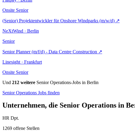
Onsite
Senior
(Senior) Projektentwickler für Onshore Windparks (m/w/d)
↗
NeXtWind · Berlin
Senior
Senior Planner (m/f/d) - Data Centre Construction
↗
Linesight · Frankfurt
Onsite
Senior
Und
212 weitere
Senior Operations-Jobs in Berlin
Senior Operations Jobs finden
Unternehmen, die Senior Operations in Ber
HR Dpt.
1269 offene Stellen