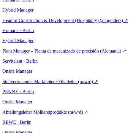
Hybrid
Manager
Head of Construction & Development (Hospitality) (all genders)
↗
Homaris · Berlin
Hybrid
Manager
Plant Manager – Planta de mecanizado de precisión (Alemania)
↗
Servitalent · Berlin
Onsite
Manager
Stellvertretender Marktleiter / Filialleiter (m/w/d)
↗
PENNY · Berlin
Onsite
Manager
Abteilungsleiter Molkereiprodukte (m/w/d)
↗
REWE · Berlin
Onsite
Manager