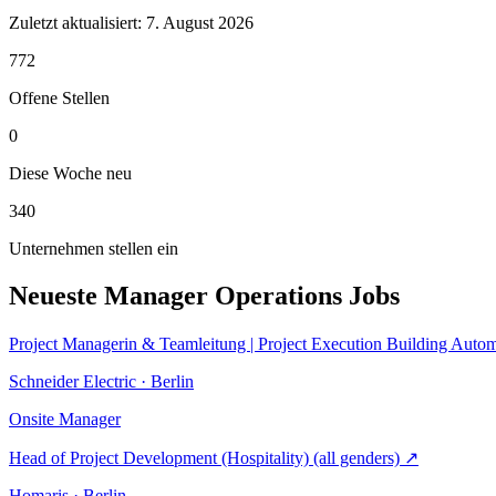
Zuletzt aktualisiert:
7. August 2026
772
Offene Stellen
0
Diese Woche neu
340
Unternehmen stellen ein
Neueste Manager Operations Jobs
Project Managerin & Teamleitung | Project Execution Building Auto
Schneider Electric · Berlin
Onsite
Manager
Head of Project Development (Hospitality) (all genders)
↗
Homaris · Berlin